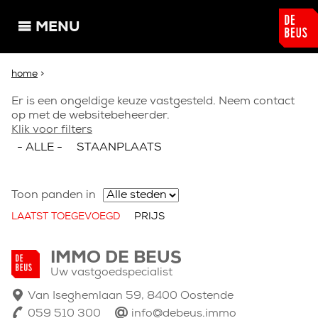
Overslaan en naar de algemene inhoud gaan
MENU
U bent hier
home
>
Foutmelding
Er is een ongeldige keuze vastgesteld. Neem contact
op met de websitebeheerder.
Klik voor filters
- ALLE -
STAANPLAATS
Toon panden in
LAATST TOEGEVOEGD
PRIJS
IMMO DE BEUS
Uw vastgoedspecialist
Van Iseghemlaan 59, 8400 Oostende
059 510 300
info@debeus.immo