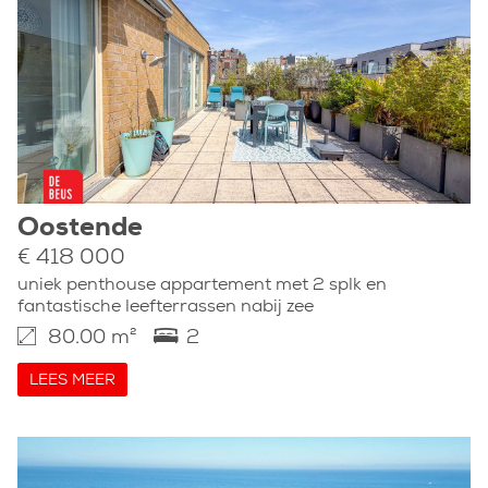
Oostende
€ 418 000
uniek penthouse appartement met 2 splk en
fantastische leefterrassen nabij zee
80.00 m²
2
LEES MEER