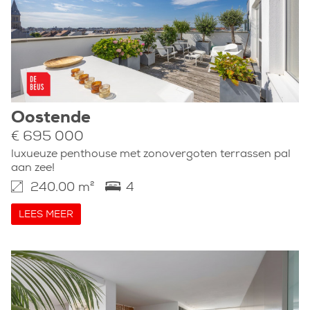
Oostende
€ 695 000
luxueuze penthouse met zonovergoten terrassen pal
aan zee!
240.00 m²
4
LEES MEER