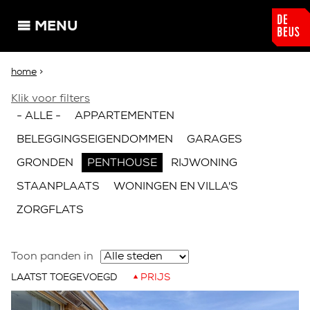
Overslaan en naar de algemene inhoud gaan
MENU
U bent hier
home
>
Klik voor filters
- ALLE -
APPARTEMENTEN
BELEGGINGSEIGENDOMMEN
GARAGES
GRONDEN
PENTHOUSE
RIJWONING
STAANPLAATS
WONINGEN EN VILLA'S
ZORGFLATS
Toon panden in
LAATST TOEGEVOEGD
PRIJS