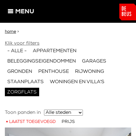
Overslaan en naar de algemene inhoud gaan
MENU
U bent hier
home
>
Klik voor filters
- ALLE -
APPARTEMENTEN
BELEGGINGSEIGENDOMMEN
GARAGES
GRONDEN
PENTHOUSE
RIJWONING
STAANPLAATS
WONINGEN EN VILLA'S
ZORGFLATS
Toon panden in
LAATST TOEGEVOEGD
PRIJS