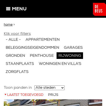
Overslaan en naar de algemene inhoud gaan
MENU
U bent hier
home
>
Klik voor filters
- ALLE -
APPARTEMENTEN
BELEGGINGSEIGENDOMMEN
GARAGES
GRONDEN
PENTHOUSE
RIJWONING
STAANPLAATS
WONINGEN EN VILLA'S
ZORGFLATS
Toon panden in
LAATST TOEGEVOEGD
PRIJS