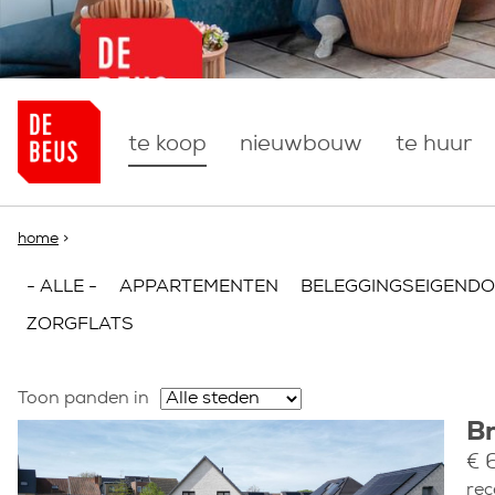
more
te koop
nieuwbouw
te huur
U bent hier
home
>
- ALLE -
APPARTEMENTEN
BELEGGINGSEIGEND
ZORGFLATS
Toon panden in
B
€ 
rec