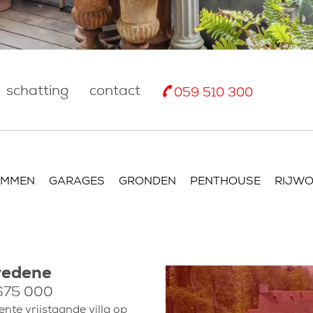
schatting
contact
059 510 300
OMMEN
GARAGES
GRONDEN
PENTHOUSE
RIJWO
redene
675 000
ente vrijstaande villa op