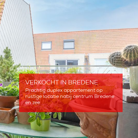
VERKOCHT
IN BREDENE
Prachtig duplex appartement op
rustige locatie nabij centrum Bredene
en zee