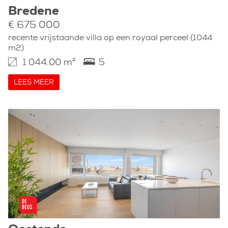
Bredene
€ 675 000
recente vrijstaande villa op een royaal perceel (1044
m2)
1 044.00 m²
5
LEES MEER