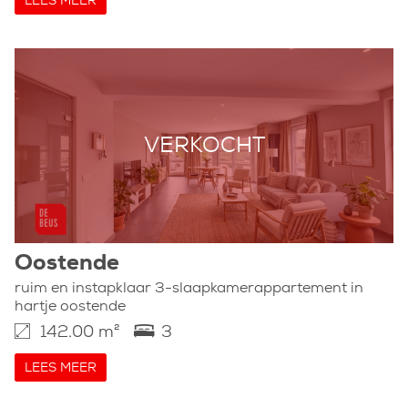
LEES MEER
VERKOCHT
Oostende
ruim en instapklaar 3-slaapkamerappartement in
hartje oostende
142.00 m²
3
LEES MEER