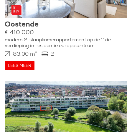
Oostende
€ 410 000
modern 2-slaapkamerappartement op de 11de
verdieping in residentie europacentrum
83.00 m²
2
LEES MEER