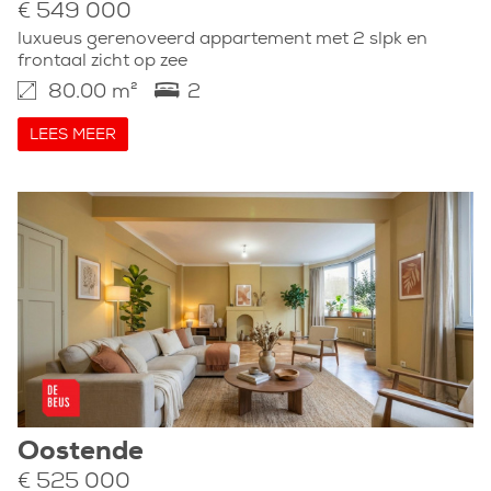
€ 549 000
luxueus gerenoveerd appartement met 2 slpk en
frontaal zicht op zee
80.00 m²
2
LEES MEER
Oostende
€ 525 000