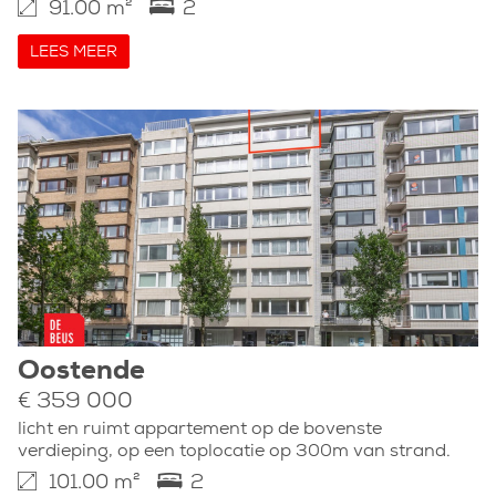
91.00 m²
2
LEES MEER
Oostende
€ 359 000
licht en ruimt appartement op de bovenste
verdieping, op een toplocatie op 300m van strand.
101.00 m²
2