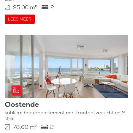
95.00 m²
2
LEES MEER
Oostende
subliem hoekappartement met frontaal zeezicht en 2
slpk
78.00 m²
2