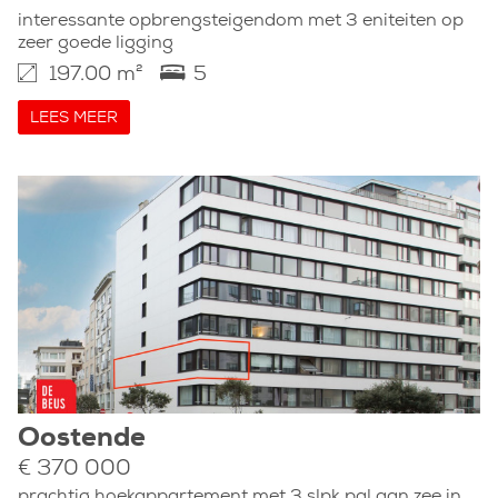
interessante opbrengsteigendom met 3 eniteiten op
zeer goede ligging
197.00 m²
5
LEES MEER
Oostende
€ 370 000
prachtig hoekappartement met 3 slpk pal aan zee in