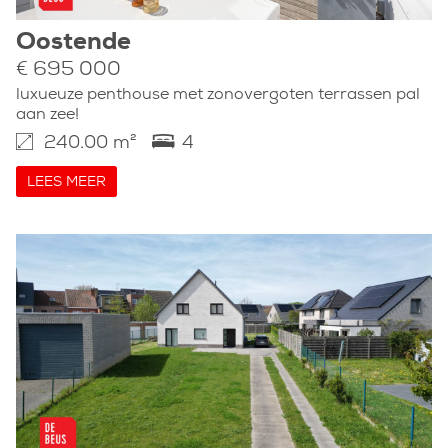
Oostende
€ 695 000
luxueuze penthouse met zonovergoten terrassen pal
aan zee!
240.00 m²
4
LEES MEER