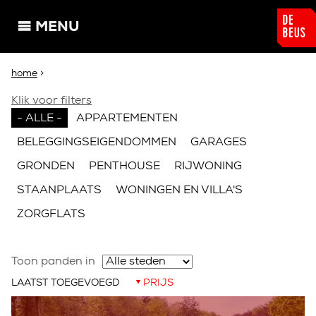
Overslaan en naar de algemene inhoud gaan
MENU
U bent hier
home
>
Klik voor filters
- ALLE -
APPARTEMENTEN
BELEGGINGSEIGENDOMMEN
GARAGES
GRONDEN
PENTHOUSE
RIJWONING
STAANPLAATS
WONINGEN EN VILLA'S
ZORGFLATS
Toon panden in
LAATST TOEGEVOEGD
PRIJS