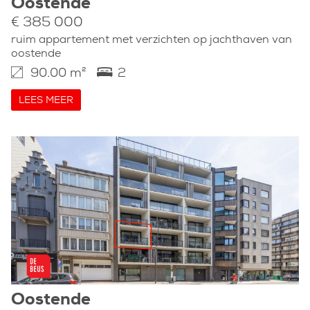
Oostende
€ 385 000
ruim appartement met verzichten op jachthaven van
oostende
90.00 m²
2
LEES MEER
Oostende