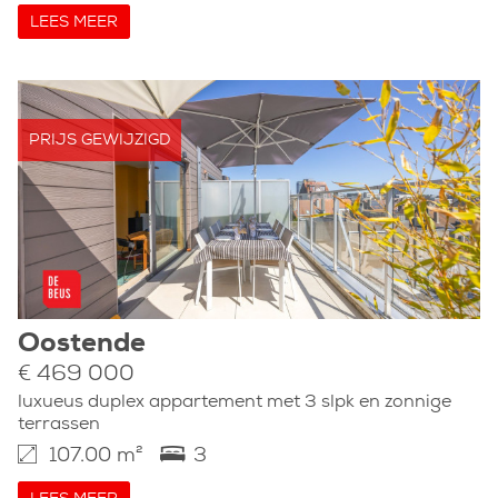
LEES MEER
PRIJS GEWIJZIGD
Oostende
€ 469 000
luxueus duplex appartement met 3 slpk en zonnige
terrassen
107.00 m²
3