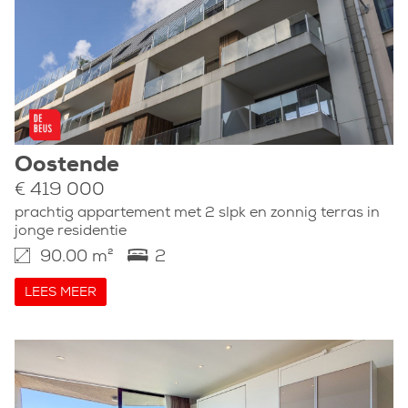
Oostende
€ 419 000
prachtig appartement met 2 slpk en zonnig terras in
jonge residentie
90.00 m²
2
LEES MEER