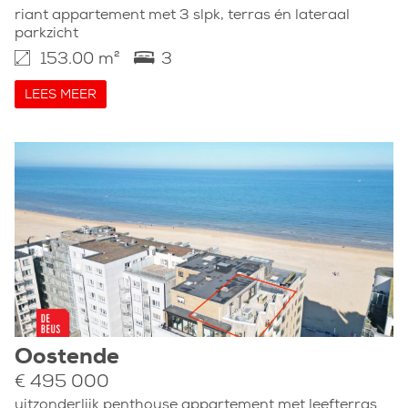
riant appartement met 3 slpk, terras én lateraal
parkzicht
153.00 m²
3
LEES MEER
Oostende
€ 495 000
uitzonderlijk penthouse appartement met leefterras