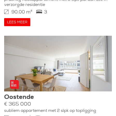
verzorgde residentie
90.00 m²
3
LEES MEER
Oostende
€ 365 000
subliem appartement met 2 slpk op topligging