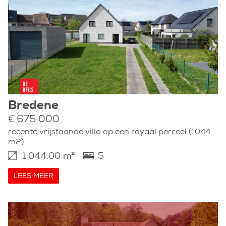
Bredene
€ 675 000
recente vrijstaande villa op een royaal perceel (1044
m2)
1 044.00 m²
5
LEES MEER