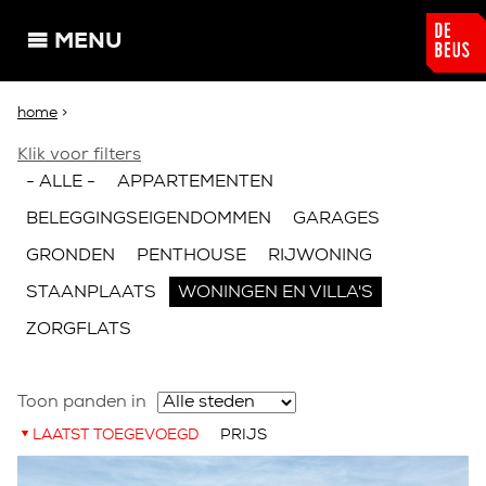
Overslaan en naar de algemene inhoud gaan
MENU
U bent hier
home
>
Klik voor filters
- ALLE -
APPARTEMENTEN
BELEGGINGSEIGENDOMMEN
GARAGES
GRONDEN
PENTHOUSE
RIJWONING
STAANPLAATS
WONINGEN EN VILLA'S
ZORGFLATS
Toon panden in
LAATST TOEGEVOEGD
PRIJS