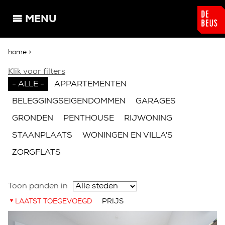
Overslaan en naar de algemene inhoud gaan
MENU
U bent hier
home
>
Klik voor filters
- ALLE -
APPARTEMENTEN
BELEGGINGSEIGENDOMMEN
GARAGES
GRONDEN
PENTHOUSE
RIJWONING
STAANPLAATS
WONINGEN EN VILLA'S
ZORGFLATS
Toon panden in
LAATST TOEGEVOEGD
PRIJS