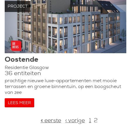
PROJECT
Oostende
Residentie Glasgow
36 entiteiten
prachtige nieuwe luxe-appartementen met mooie
terrassen en groene binnentuin, op een boogscheut
van zee
LEES MEER
Pagina's
« eerste
‹ vorige
1
2