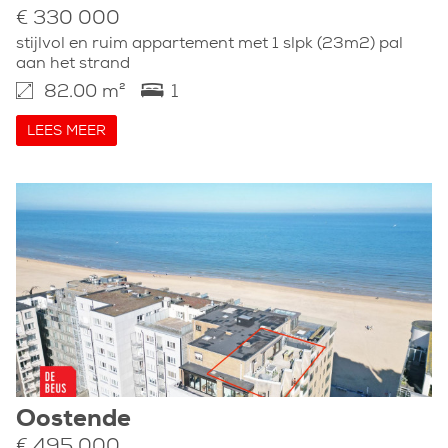
€ 330 000
stijlvol en ruim appartement met 1 slpk (23m2) pal
aan het strand
82.00 m²
1
LEES MEER
Oostende
€ 495 000