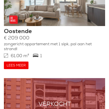
Oostende
€ 209 000
zongericht appartement met 1 slpk, pal aan het
strand!
61.00 m²
1
LEES MEER
VERKOCHT