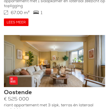
appartement met 1 slaapkamer en lateraal zeezicht op
topligging
67.00 m²
1
LEES MEER
Oostende
€ 525 000
riant appartement met 3 slpk, terras én lateraal