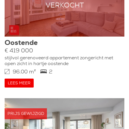
VERKOCHT
Oostende
€ 419 000
stijlvol gerenoveerd appartement zongericht met
open zicht in hartje oostende
96.00 m²
2
LEES MEER
PRIJS GEWIJZIGD