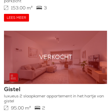
parkzicht
153.00 m²
3
LEES MEER
VERKOCHT
Gistel
luxueus 2 slaapkamer appartement in het hartje van
gistel
95.00 m²
2