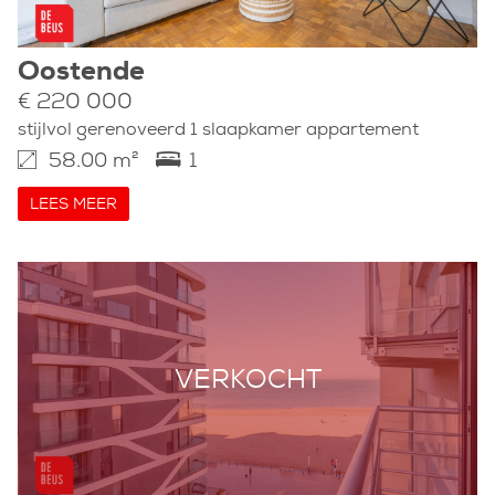
Oostende
€ 220 000
stijlvol gerenoveerd 1 slaapkamer appartement
58.00 m²
1
LEES MEER
VERKOCHT