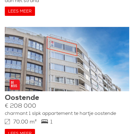
aan het strand
LEES MEER
Oostende
€ 208 000
charmant 1 slpk appartement te hartje oostende
70.00 m²
1
LEES MEER