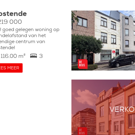
ostende
219 000
! goed gelegen woning op
delafstand van het
endige centrum van
tende!
116.00 m²
3
EES MEER
VERKO