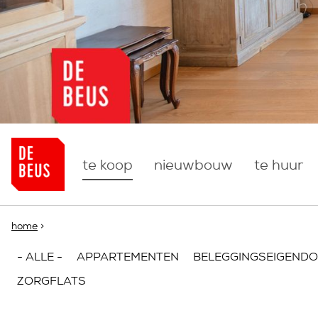
more
te koop
nieuwbouw
te huur
U bent hier
home
>
- ALLE -
APPARTEMENTEN
BELEGGINGSEIGEND
ZORGFLATS