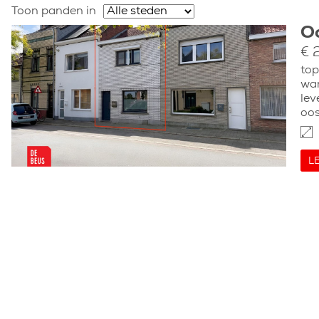
Toon panden in
O
€ 
top
wan
lev
oos
L