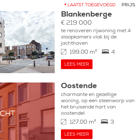
LAATST TOEGEVOEGD
PRIJS
Blankenberge
€ 219 000
te renoveren rijwoning met 4
slaapkamers vlak bij de
jachthaven
199.00 m²
4
LEES MEER
Oostende
charmante en gezellige
woning, op een steenworp van
het bruisende hart van
CHT
oostende!
127.00 m²
3
LEES MEER