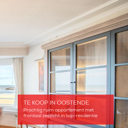
TE KOOP
IN OOSTENDE
Prachtig ruim appartement met
frontaal zeezicht in top-residentie