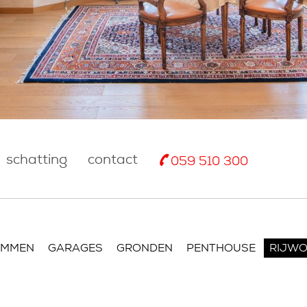
schatting
contact
059 510 300
OMMEN
GARAGES
GRONDEN
PENTHOUSE
RIJWO