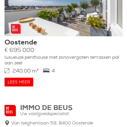
Oostende
€ 695 000
luxueuze penthouse met zonovergoten terrassen pal
aan zee!
240.00 m²
4
LEES MEER
IMMO DE BEUS
Uw vastgoedspecialist
Van Iseghemlaan 59, 8400 Oostende