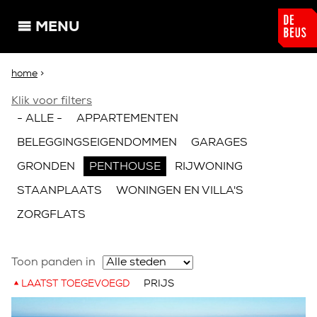
Overslaan en naar de algemene inhoud gaan
MENU
U bent hier
home
>
Klik voor filters
- ALLE -
APPARTEMENTEN
BELEGGINGSEIGENDOMMEN
GARAGES
GRONDEN
PENTHOUSE
RIJWONING
STAANPLAATS
WONINGEN EN VILLA'S
ZORGFLATS
Toon panden in
LAATST TOEGEVOEGD
PRIJS