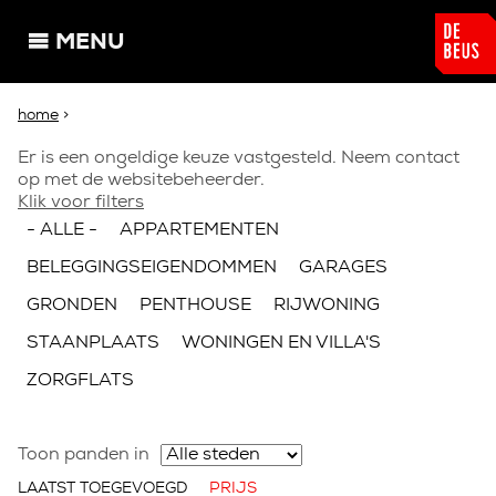
Overslaan en naar de algemene inhoud gaan
MENU
U bent hier
home
>
Foutmelding
Er is een ongeldige keuze vastgesteld. Neem contact
op met de websitebeheerder.
Klik voor filters
- ALLE -
APPARTEMENTEN
BELEGGINGSEIGENDOMMEN
GARAGES
GRONDEN
PENTHOUSE
RIJWONING
STAANPLAATS
WONINGEN EN VILLA'S
ZORGFLATS
Toon panden in
LAATST TOEGEVOEGD
PRIJS