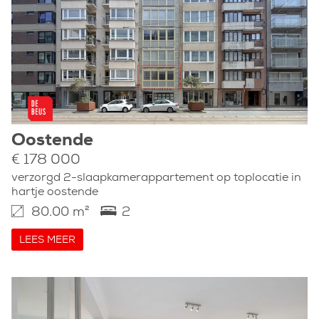
Oostende
€ 178 000
verzorgd 2-slaapkamerappartement op toplocatie in
hartje oostende
80.00 m²
2
LEES MEER