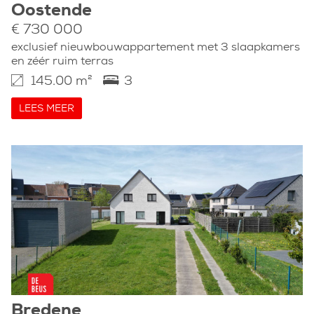
Oostende
€ 730 000
exclusief nieuwbouwappartement met 3 slaapkamers
en zéér ruim terras
145.00 m²
3
LEES MEER
Bredene