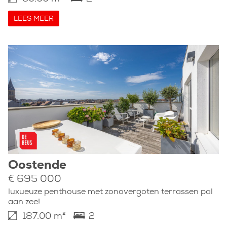
LEES MEER
Oostende
€ 695 000
luxueuze penthouse met zonovergoten terrassen pal
aan zee!
187.00 m²
2