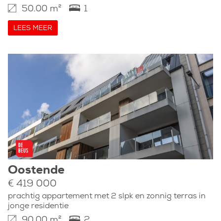
50.00 m²
1
LEES MEER
Oostende
€ 419 000
prachtig appartement met 2 slpk en zonnig terras in
jonge residentie
90.00 m²
2