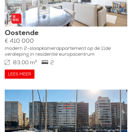
Oostende
€ 410 000
modern 2-slaapkamerappartement op de 11de
verdieping in residentie europacentrum
83.00 m²
2
LEES MEER