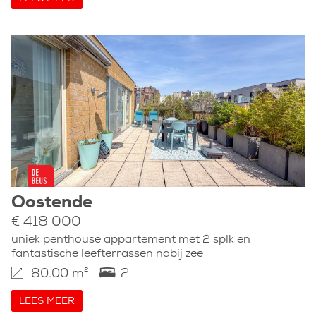
Oostende
€ 418 000
uniek penthouse appartement met 2 splk en
fantastische leefterrassen nabij zee
80.00 m²
2
LEES MEER