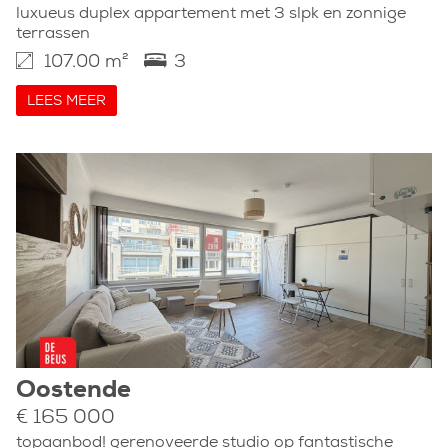
luxueus duplex appartement met 3 slpk en zonnige
terrassen
107.00 m²
3
LEES MEER
Oostende
€ 165 000
topaanbod! gerenoveerde studio op fantastische