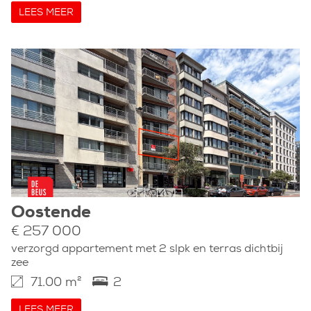
LEES MEER
Oostende
€ 257 000
verzorgd appartement met 2 slpk en terras dichtbij
zee
71.00 m²
2
LEES MEER