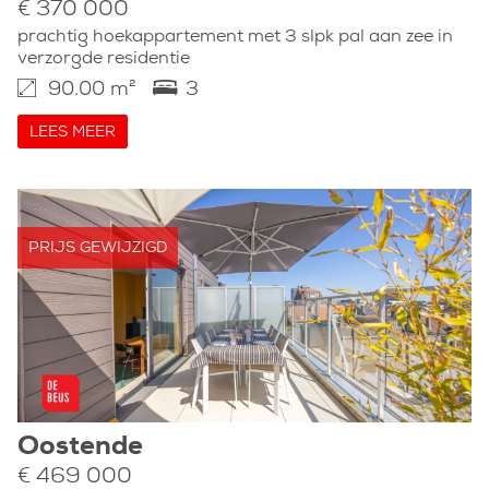
€ 370 000
prachtig hoekappartement met 3 slpk pal aan zee in
verzorgde residentie
90.00 m²
3
LEES MEER
PRIJS GEWIJZIGD
Oostende
€ 469 000