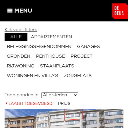
Overslaan en naar de algemene inhoud gaan
MENU
U bent hier
Klik voor filters
- ALLE -
APPARTEMENTEN
BELEGGINGSEIGENDOMMEN
GARAGES
GRONDEN
PENTHOUSE
PROJECT
RIJWONING
STAANPLAATS
WONINGEN EN VILLA'S
ZORGFLATS
Toon panden in
LAATST TOEGEVOEGD
PRIJS