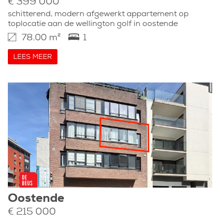
€ 399 000
schitterend, modern afgewerkt appartement op
toplocatie aan de wellington golf in oostende
78.00 m²
1
LEES MEER
Oostende
€ 215 000