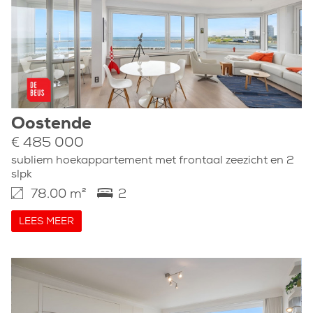
Oostende
€ 485 000
subliem hoekappartement met frontaal zeezicht en 2
slpk
78.00 m²
2
LEES MEER