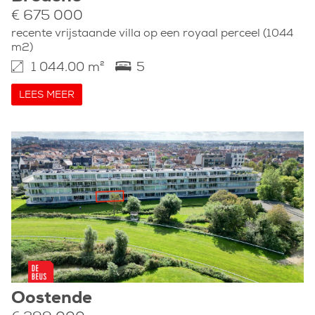
€ 675 000
recente vrijstaande villa op een royaal perceel (1044
m2)
1 044.00 m²
5
LEES MEER
Oostende