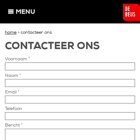
Overslaan en naar de algemene inhoud gaan
MENU
U bent hier
home
> contacteer ons
CONTACTEER ONS
Voornaam
*
Naam
*
Email
*
Telefoon
Bericht
*