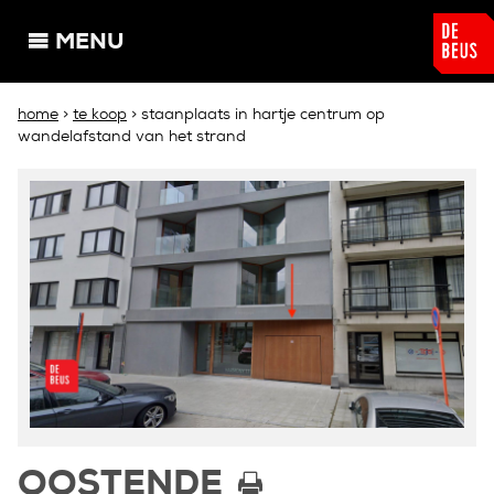
Overslaan en naar de algemene inhoud gaan
MENU
U bent hier
home
>
te koop
> staanplaats in hartje centrum op
wandelafstand van het strand
OOSTENDE