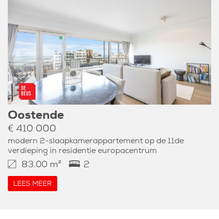
Oostende
€ 410 000
modern 2-slaapkamerappartement op de 11de
verdieping in residentie europacentrum
83.00 m²
2
LEES MEER