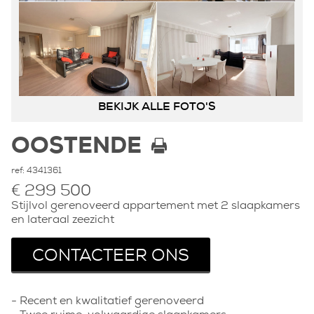
BEKIJK ALLE FOTO'S
Property image
Property image
Property image
Property image
Property image
Property image
Property image
Property image
Property image
Property image
174033
174034
174035
174036
174037
174038
174039
174040
174041
174043
OOSTENDE
ref:
4341361
€ 299 500
Stijlvol gerenoveerd appartement met 2 slaapkamers
en lateraal zeezicht
CONTACTEER ONS
- Recent en kwalitatief gerenoveerd