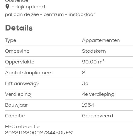
Oostende
bekijk op kaart
pal aan de zee - centrum - instapklaar
Details
Type
Appartementen
Omgeving
Stadskern
Oppervlakte
90.00 m²
Aantal slaapkamers
2
Lift aanwezig?
Ja
Verdieping
4e verdieping
Bouwjaar
1964
Conditie
Gerenoveerd
EPC referentie
202211230002734450RES1