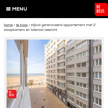
Overslaan en naar de algemene inhoud gaan
MENU
U bent hier
home
>
te koop
> stijlvol gerenoveerd appartement met 2
slaapkamers en lateraal zeezicht