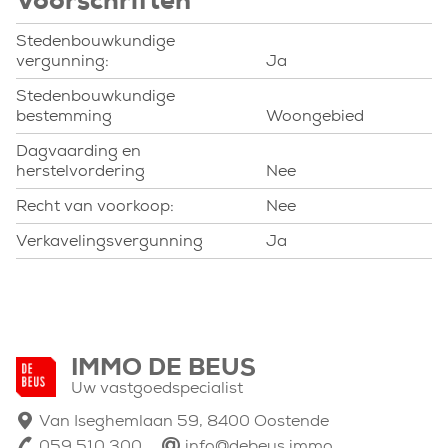
Voorschriften
Stedenbouwkundige
vergunning:
Ja
Stedenbouwkundige
bestemming
Woongebied
Dagvaarding en
herstelvordering
Nee
Recht van voorkoop:
Nee
Verkavelingsvergunning
Ja
IMMO DE BEUS
Uw vastgoedspecialist
Van Iseghemlaan 59, 8400 Oostende
059 510 300
info@debeus.immo