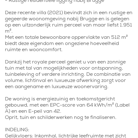
- Rustige residentiële ligging nabij Brugge
Deze recente villa (2021) bevindt zich in een rustige en
gegeerde woonomgeving nabij Brugge en is gelegen
op een uitzonderlijk ruim perceel van maar liefst 1.951
m².
Met een totale bewoonbare oppervlakte van 512 m²
biedt deze eigendom een ongeziene hoeveelheid
ruimte en wooncomfort.
Dankzij het royale perceel geniet u van een zonnige
tuin met tal van mogelijkheden voor ontspanning,
tuinbeleving of verdere inrichting. De combinatie van
volume, lichtinval en luxueuze afwerking zorgt voor
een aangename en luxueuze woonervaring.
De woning is energiezuinig en toekomstgericht
gebouwd, met een EPC-score van 64 kWh/m² (Label
A) en een E-peil van 42.
Oprit, tuin en schilderwerken nog te finaliseren.
INDELING:
Gelijkvloers: Inkomhal, lichtrijke leefruimte met zicht