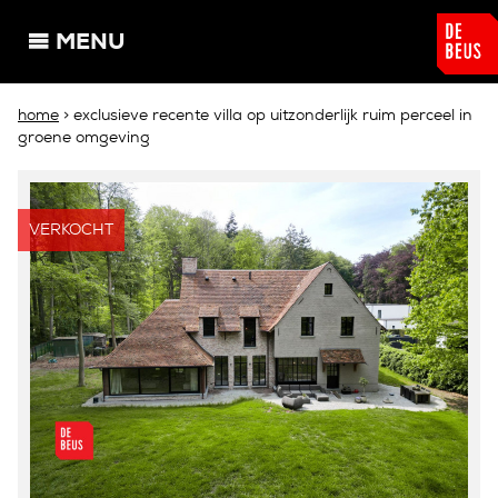
Overslaan en naar de algemene inhoud gaan
MENU
U bent hier
home
> exclusieve recente villa op uitzonderlijk ruim perceel in
groene omgeving
VERKOCHT