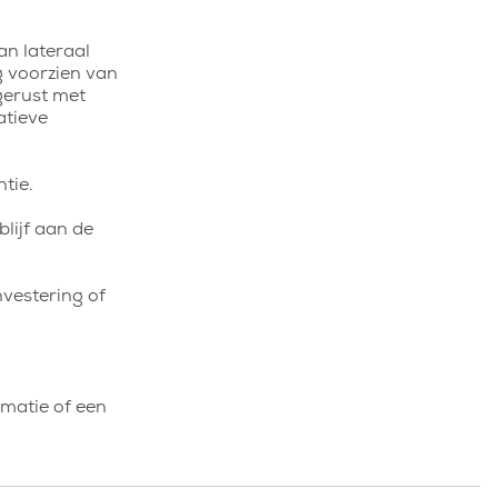
an lateraal
g voorzien van
gerust met
atieve
ntie.
blijf aan de
nvestering of
matie of een