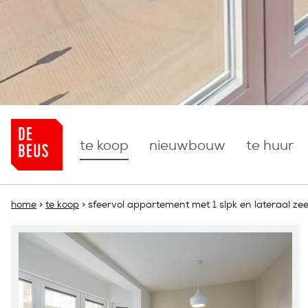
more
te koop
nieuwbouw
te huur
U bent hier
home
>
te koop
> sfeervol appartement met 1 slpk en lateraal zee