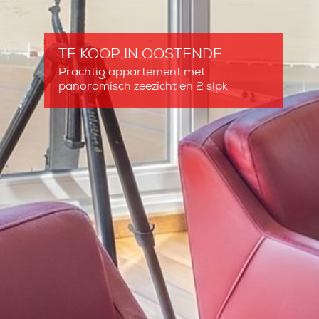
TE KOOP
IN OOSTENDE
Prachtig appartement met
panoramisch zeezicht en 2 slpk