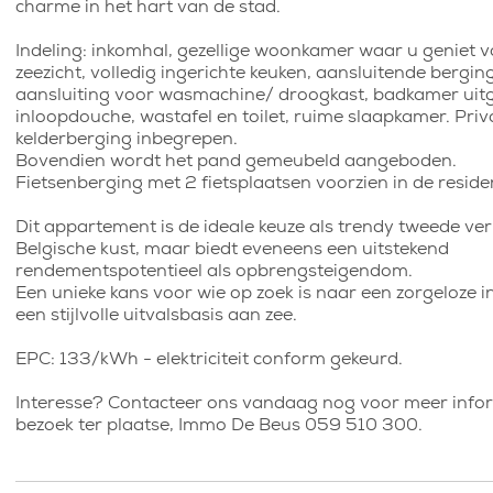
charme in het hart van de stad.
Indeling: inkomhal, gezellige woonkamer waar u geniet v
zeezicht, volledig ingerichte keuken, aansluitende bergin
aansluiting voor wasmachine/ droogkast, badkamer uit
inloopdouche, wastafel en toilet, ruime slaapkamer. Priv
kelderberging inbegrepen.
Bovendien wordt het pand gemeubeld aangeboden.
Fietsenberging met 2 fietsplaatsen voorzien in de reside
Dit appartement is de ideale keuze als trendy tweede ver
Belgische kust, maar biedt eveneens een uitstekend
rendementspotentieel als opbrengsteigendom.
Een unieke kans voor wie op zoek is naar een zorgeloze i
een stijlvolle uitvalsbasis aan zee.
EPC: 133/kWh - elektriciteit conform gekeurd.
Interesse? Contacteer ons vandaag nog voor meer infor
bezoek ter plaatse, Immo De Beus 059 510 300.