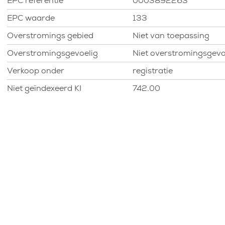
EPC referentie
0003892263
EPC waarde
133
Overstromings gebied
Niet van toepassing
Overstromingsgevoelig
Niet overstromingsgevo
Verkoop onder
registratie
Niet geïndexeerd KI
742.00
Voorschriften
Stedenbouwkundige
vergunning:
Ja
Stedenbouwkundige
bestemming
Woongebied
Dagvaarding en
herstelvordering
Nee
Recht van voorkoop:
Nee