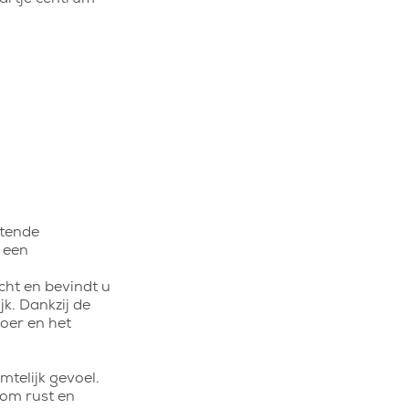
stende
n een
cht en bevindt u
jk. Dankzij de
voer en het
mtelijk gevoel.
dom rust en