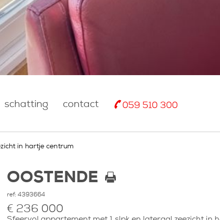
schatting
contact
059 510 300
zicht in hartje centrum
OOSTENDE
ref:
4393664
€ 236 000
Sfeervol appartement met 1 slpk en lateraal zeezicht in 