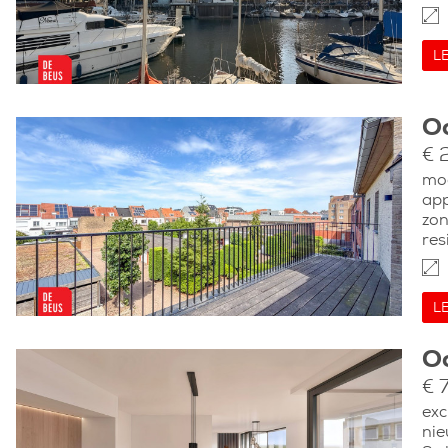
L
O
€ 
mod
app
zon
res
L
O
€ 
exc
ni