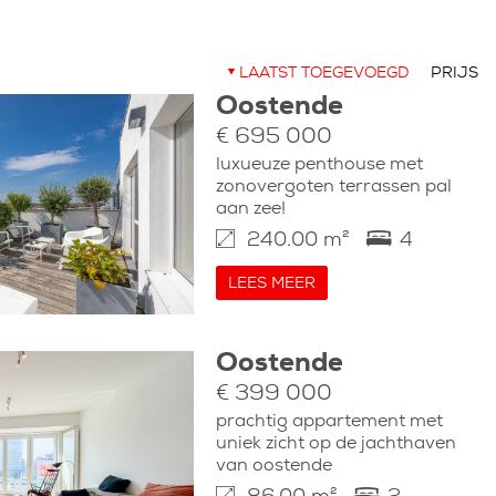
LAATST TOEGEVOEGD
PRIJS
Oostende
€ 695 000
luxueuze penthouse met
zonovergoten terrassen pal
aan zee!
240.00 m²
4
LEES MEER
Oostende
€ 399 000
prachtig appartement met
uniek zicht op de jachthaven
van oostende