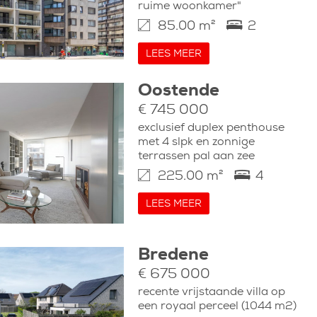
ruime woonkamer"
85.00 m²
2
LEES MEER
Oostende
€ 745 000
exclusief duplex penthouse
met 4 slpk en zonnige
terrassen pal aan zee
225.00 m²
4
LEES MEER
Bredene
€ 675 000
recente vrijstaande villa op
een royaal perceel (1044 m2)