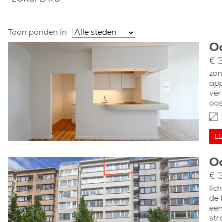
Toon panden in
O
Pagina's
€ 
zon
app
ver
oos
L
O
€ 
lic
de 
een
str