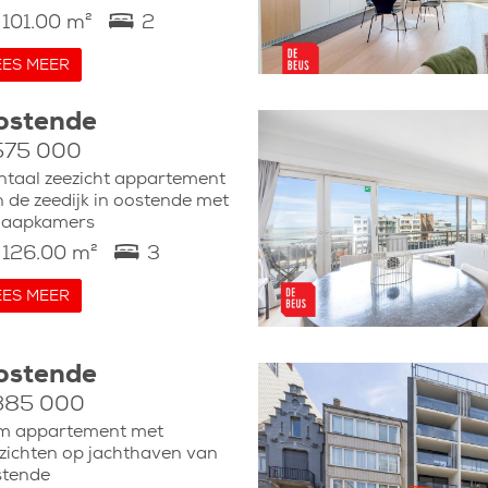
101.00 m²
2
EES MEER
ostende
575 000
ntaal zeezicht appartement
 de zeedijk in oostende met
laapkamers
126.00 m²
3
EES MEER
ostende
385 000
im appartement met
zichten op jachthaven van
stende