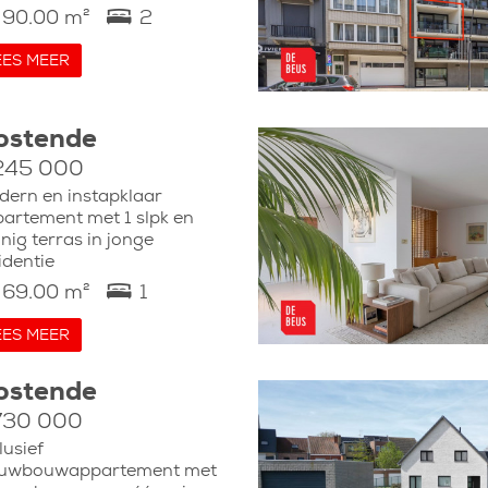
90.00 m²
2
EES MEER
ostende
245 000
ern en instapklaar
artement met 1 slpk en
nig terras in jonge
identie
69.00 m²
1
EES MEER
ostende
730 000
lusief
euwbouwappartement met