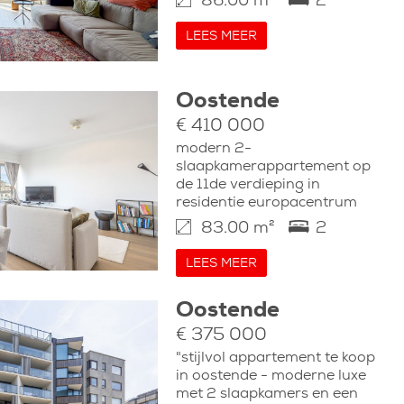
86.00 m²
2
LEES MEER
Oostende
€ 410 000
modern 2-
slaapkamerappartement op
de 11de verdieping in
residentie europacentrum
83.00 m²
2
LEES MEER
Oostende
€ 375 000
"stijlvol appartement te koop
in oostende - moderne luxe
met 2 slaapkamers en een