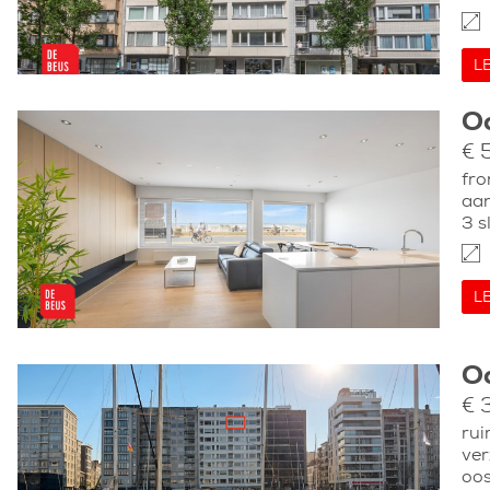
L
O
€ 
fro
aan
3 s
L
O
€ 
ru
ver
oo