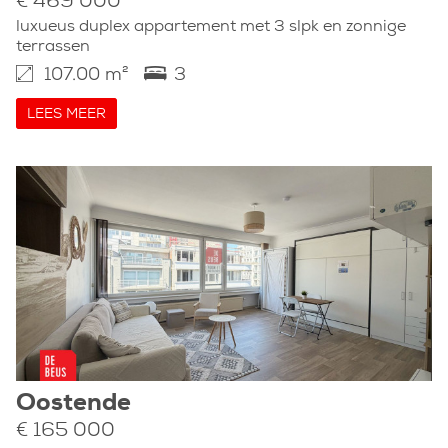
€ 469 000
luxueus duplex appartement met 3 slpk en zonnige
terrassen
107.00 m²
3
LEES MEER
Oostende
€ 165 000