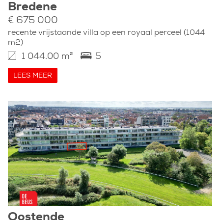
Bredene
€ 675 000
recente vrijstaande villa op een royaal perceel (1044
m2)
1 044.00 m²
5
LEES MEER
Oostende