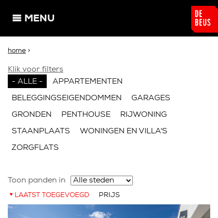
Overslaan en naar de algemene inhoud gaan
MENU
U bent hier
home
>
Klik voor filters
- ALLE -
APPARTEMENTEN
BELEGGINGSEIGENDOMMEN
GARAGES
GRONDEN
PENTHOUSE
RIJWONING
STAANPLAATS
WONINGEN EN VILLA'S
ZORGFLATS
Toon panden in
LAATST TOEGEVOEGD
PRIJS