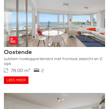
Oostende
subliem hoekappartement met frontaal zeezicht en 2
slpk
78.00 m²
2
LEES MEER