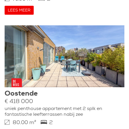
LEES MEER
Oostende
€ 418 000
uniek penthouse appartement met 2 splk en
fantastische leefterrassen nabij zee
80.00 m²
2