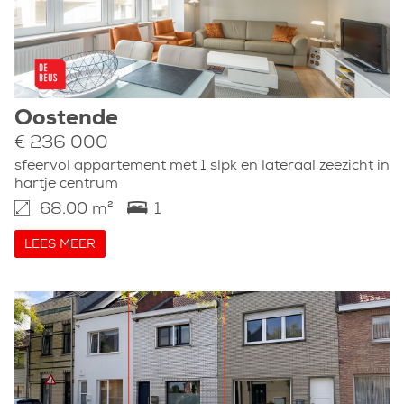
Oostende
€ 236 000
sfeervol appartement met 1 slpk en lateraal zeezicht in
hartje centrum
68.00 m²
1
LEES MEER