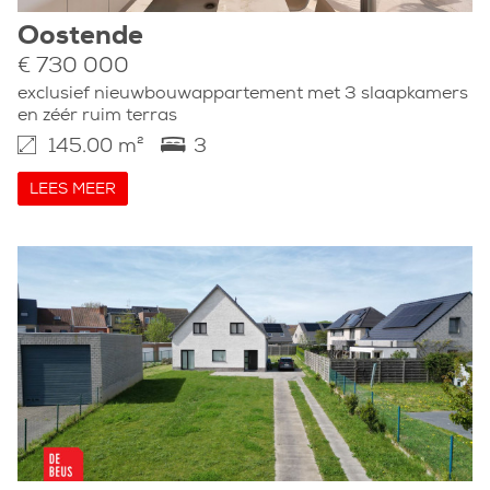
Oostende
€ 730 000
exclusief nieuwbouwappartement met 3 slaapkamers
en zéér ruim terras
145.00 m²
3
LEES MEER