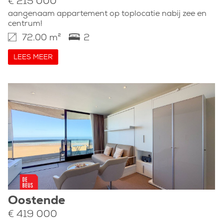
€ 215 000
aangenaam appartement op toplocatie nabij zee en
centrum!
72.00 m²
2
LEES MEER
Oostende
€ 419 000