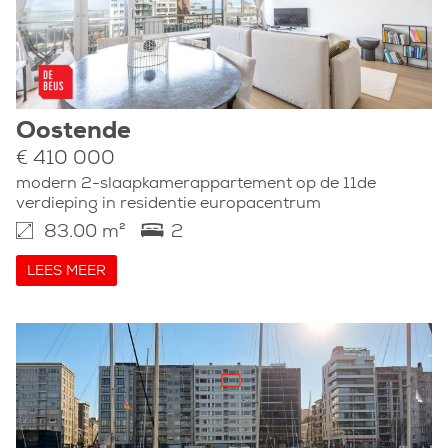
Oostende
€ 410 000
modern 2-slaapkamerappartement op de 11de
verdieping in residentie europacentrum
83.00 m²
2
LEES MEER