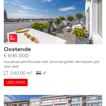
Oostende
€ 695 000
luxueuze penthouse met zonovergoten terrassen pal
aan zee!
240.00 m²
4
LEES MEER