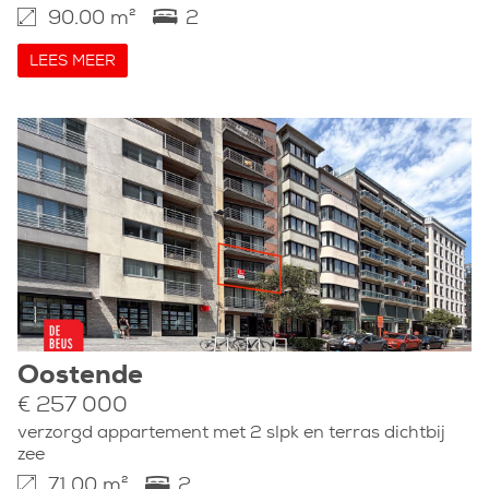
90.00 m²
2
LEES MEER
Oostende
€ 257 000
verzorgd appartement met 2 slpk en terras dichtbij
zee
71.00 m²
2