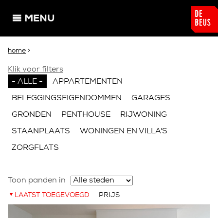
Overslaan en naar de algemene inhoud gaan
MENU
U bent hier
home
>
Klik voor filters
- ALLE -
APPARTEMENTEN
BELEGGINGSEIGENDOMMEN
GARAGES
GRONDEN
PENTHOUSE
RIJWONING
STAANPLAATS
WONINGEN EN VILLA'S
ZORGFLATS
Toon panden in
LAATST TOEGEVOEGD
PRIJS