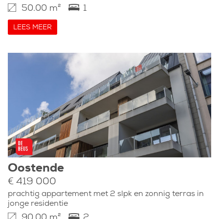
50.00 m²
1
LEES MEER
Oostende
€ 419 000
prachtig appartement met 2 slpk en zonnig terras in
jonge residentie
90.00 m²
2