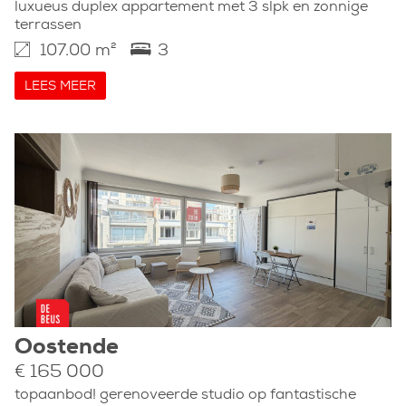
luxueus duplex appartement met 3 slpk en zonnige
terrassen
107.00 m²
3
LEES MEER
Oostende
€ 165 000
topaanbod! gerenoveerde studio op fantastische