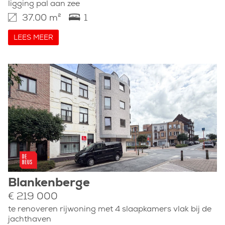
ligging pal aan zee
37.00 m²
1
LEES MEER
Blankenberge
€ 219 000
te renoveren rijwoning met 4 slaapkamers vlak bij de
jachthaven