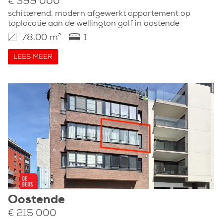
€ 399 000
schitterend, modern afgewerkt appartement op
toplocatie aan de wellington golf in oostende
78.00 m²
1
LEES MEER
Oostende
€ 215 000