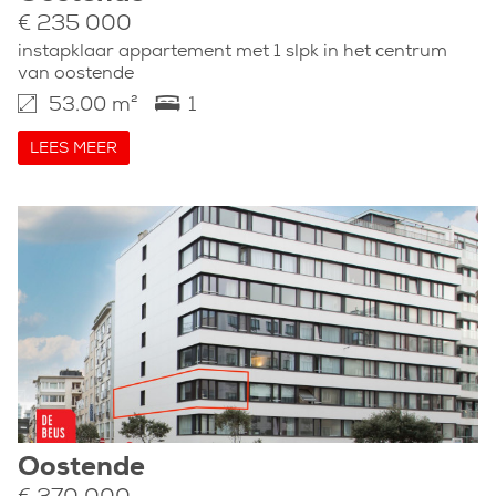
€ 235 000
instapklaar appartement met 1 slpk in het centrum
van oostende
53.00 m²
1
LEES MEER
Oostende