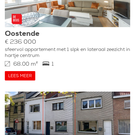
Oostende
€ 236 000
sfeervol appartement met 1 slpk en lateraal zeezicht in
hartje centrum
68.00 m²
1
LEES MEER