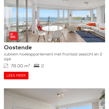
Oostende
subliem hoekappartement met frontaal zeezicht en 2
slpk
78.00 m²
2
LEES MEER