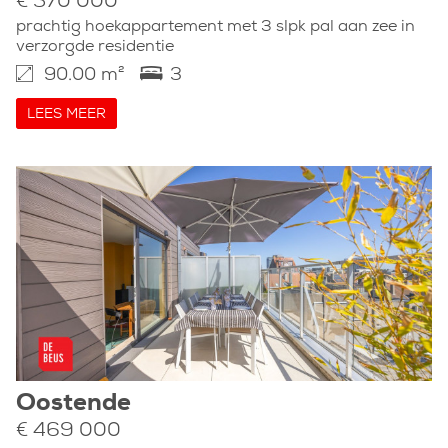
€ 370 000
prachtig hoekappartement met 3 slpk pal aan zee in
verzorgde residentie
90.00 m²
3
LEES MEER
Oostende
€ 469 000