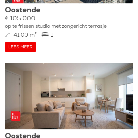
Oostende
€ 105 000
op te frissen studio met zongericht terrasje
41.00 m²
1
LEES MEER
Oostende