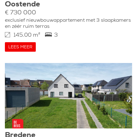
Oostende
€ 730 000
exclusief nieuwbouwappartement met 3 slaapkamers
en zéér ruim terras
145.00 m²
3
LEES MEER
Bredene