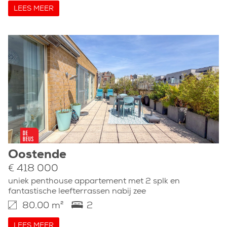
LEES MEER
Oostende
€ 418 000
uniek penthouse appartement met 2 splk en
fantastische leefterrassen nabij zee
80.00 m²
2
LEES MEER