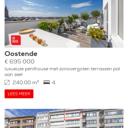
Oostende
€ 695 000
luxueuze penthouse met zonovergoten terrassen pal
aan zee!
240.00 m²
4
LEES MEER