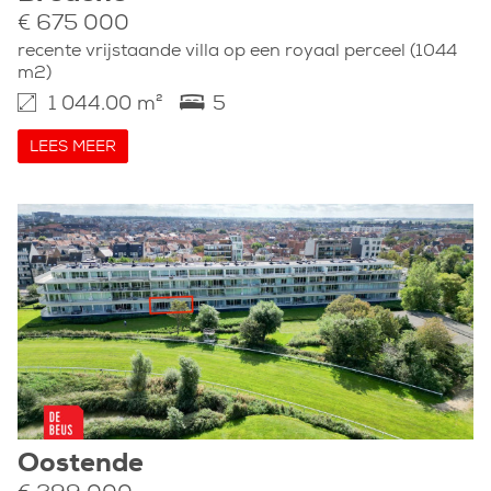
€ 675 000
recente vrijstaande villa op een royaal perceel (1044
m2)
1 044.00 m²
5
LEES MEER
Oostende