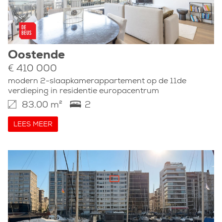
Oostende
€ 410 000
modern 2-slaapkamerappartement op de 11de
verdieping in residentie europacentrum
83.00 m²
2
LEES MEER