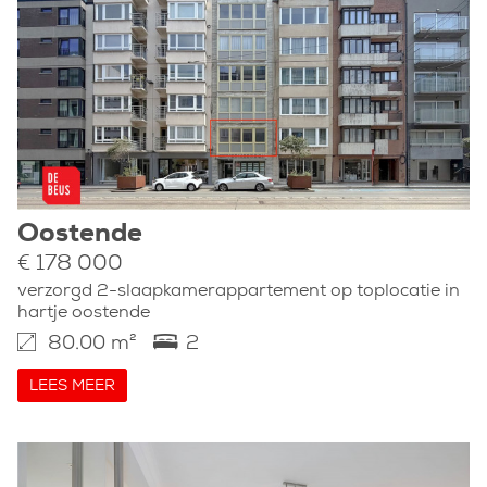
Oostende
€ 178 000
verzorgd 2-slaapkamerappartement op toplocatie in
hartje oostende
80.00 m²
2
LEES MEER