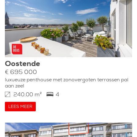
Oostende
€ 695 000
luxueuze penthouse met zonovergoten terrassen pal
aan zee!
240.00 m²
4
LEES MEER