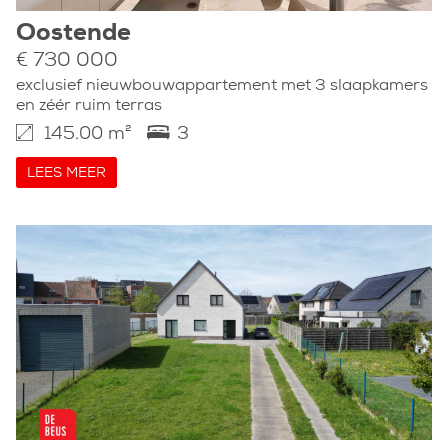
Oostende
€ 730 000
exclusief nieuwbouwappartement met 3 slaapkamers
en zéér ruim terras
145.00 m²
3
LEES MEER