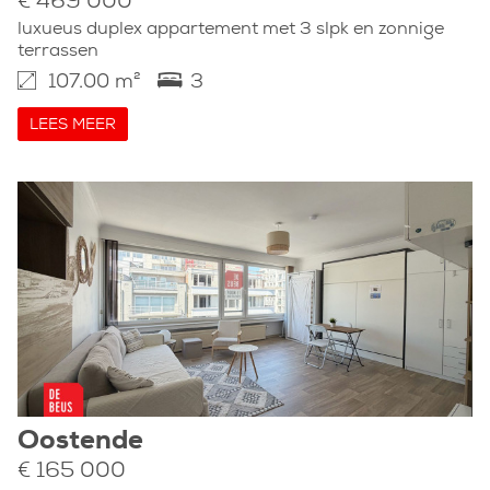
€ 469 000
luxueus duplex appartement met 3 slpk en zonnige
terrassen
107.00 m²
3
LEES MEER
Oostende
€ 165 000