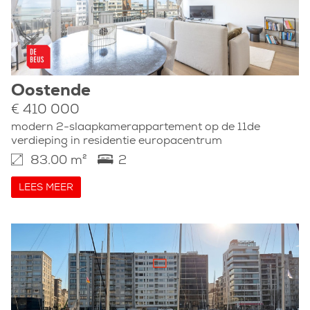
Oostende
€ 410 000
modern 2-slaapkamerappartement op de 11de
verdieping in residentie europacentrum
83.00 m²
2
LEES MEER