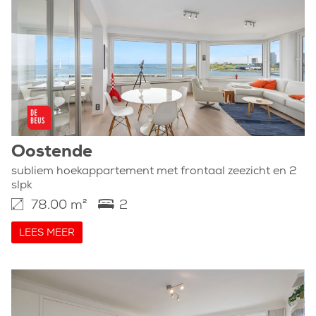
Oostende
subliem hoekappartement met frontaal zeezicht en 2
slpk
78.00 m²
2
LEES MEER