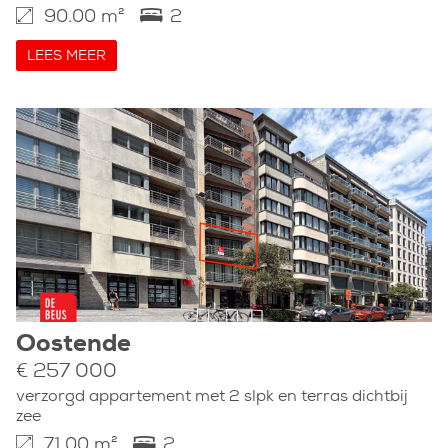
90.00 m²
2
LEES MEER
Oostende
€ 257 000
verzorgd appartement met 2 slpk en terras dichtbij
zee
71.00 m²
2