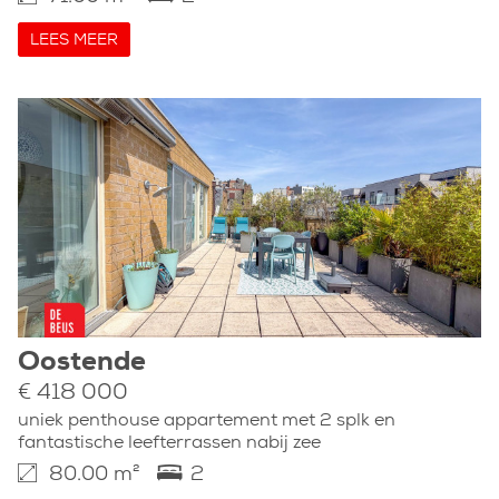
LEES MEER
Oostende
€ 418 000
uniek penthouse appartement met 2 splk en
fantastische leefterrassen nabij zee
80.00 m²
2