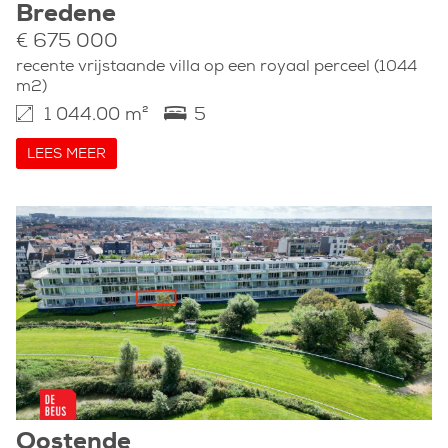
Bredene
€ 675 000
recente vrijstaande villa op een royaal perceel (1044
m2)
1 044.00 m²
5
LEES MEER
Oostende