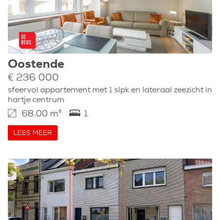
Oostende
€ 236 000
sfeervol appartement met 1 slpk en lateraal zeezicht in
hartje centrum
68.00 m²
1
LEES MEER