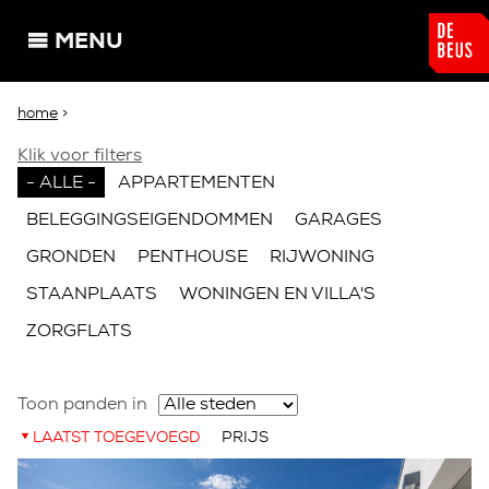
Overslaan en naar de algemene inhoud gaan
MENU
U bent hier
home
>
Klik voor filters
- ALLE -
APPARTEMENTEN
BELEGGINGSEIGENDOMMEN
GARAGES
GRONDEN
PENTHOUSE
RIJWONING
STAANPLAATS
WONINGEN EN VILLA'S
ZORGFLATS
Toon panden in
LAATST TOEGEVOEGD
PRIJS