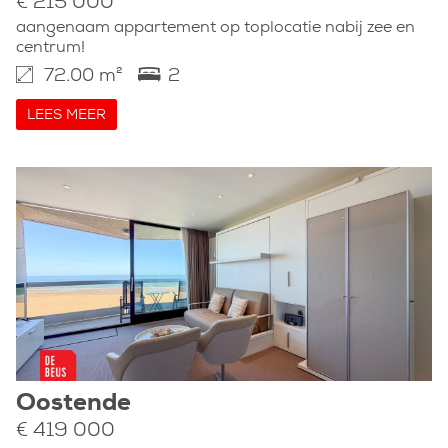
€ 215 000
aangenaam appartement op toplocatie nabij zee en
centrum!
72.00 m²
2
LEES MEER
Oostende
€ 419 000